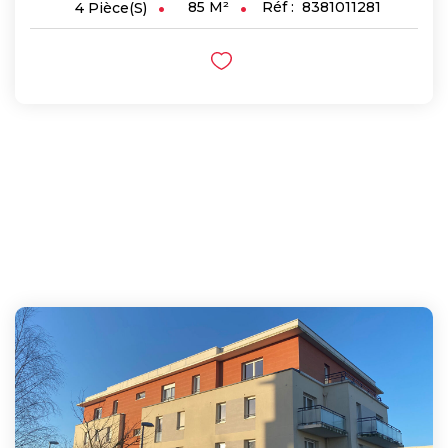
85
M²
Réf :
8381011281
4
Pièce(s)