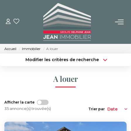
NOS BIENS
Achat
Accueil
Immobilier
A louer
Location
Modifier les critères de recherche
Immobilier Neuf
Type de transaction
Localisation
Louer
Localisation
A louer
Type de bien
BUREAUX ET COMMERCES
Sélectionnez...
Surface min
Budget max
Plus de critères
IMMOBILIER NEUF
Afficher la carte
35 annonce(s) trouvée(s)
Trier par
Créer une alerte
NOS SERVICES