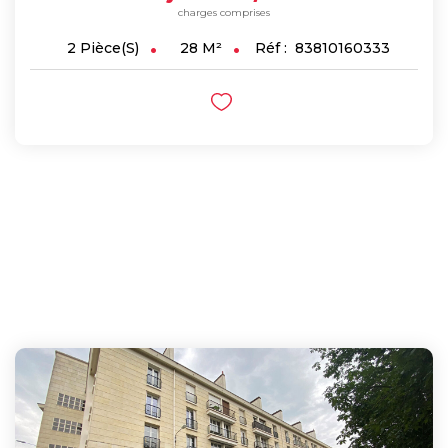
charges comprises
28
M²
Réf :
83810160333
2
Pièce(s)