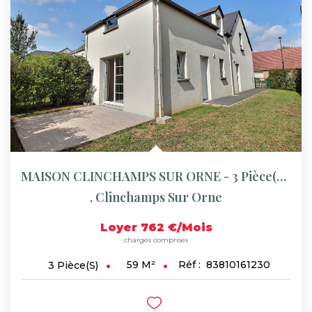
Syndic De Copropriété
Gestion Locative
NOS AGENCES
Qui Sommes-Nous ?
Actualités
MAISON CLINCHAMPS SUR ORNE - 3 Pièce(s) - 58 M²
CONTACT
,
Clinchamps Sur Orne
ACCÈS CLIENTS
Loyer 762 €/mois
charges comprises
59
M²
Réf :
83810161230
3
Pièce(s)