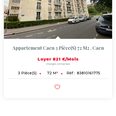
Appartement Caen 3 Pièce(s) 72 M2
,
Caen
Loyer 821 €/mois
charges comprises
72
M²
Réf :
83810161775
3
Pièce(s)