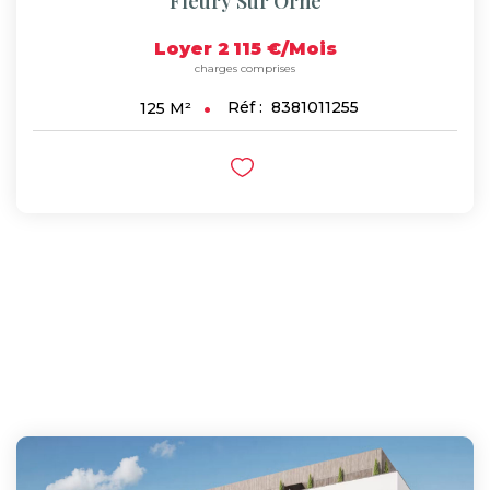
Fleury Sur Orne
Loyer 2 115 €/mois
charges comprises
Réf :
8381011255
125
M²