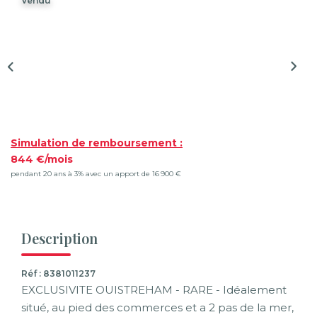
Vendu
Syndic De Copropriété
Gestion Locative
NOS AGENCES
Qui Sommes-Nous ?
Actualités
Simulation de remboursement :
844 €/mois
pendant 20 ans à 3% avec un apport de 16 900 €
CONTACT
ACCÈS CLIENTS
Description
Réf : 8381011237
EXCLUSIVITE OUISTREHAM - RARE - Idéalement
situé, au pied des commerces et a 2 pas de la mer,