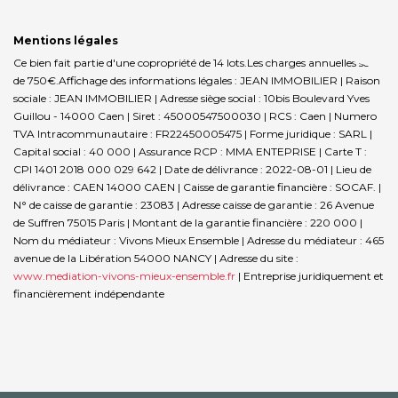
Mentions légales
Ce bien fait partie d'une copropriété de 14 lots.Les charges annuelles sont
de 750€.
Affichage des informations légales : JEAN IMMOBILIER | Raison
sociale : JEAN IMMOBILIER | Adresse siège social : 10bis Boulevard Yves
Guillou - 14000 Caen | Siret : 45000547500030 | RCS : Caen | Numero
TVA Intracommunautaire : FR22450005475 | Forme juridique : SARL |
Capital social : 40 000 | Assurance RCP : MMA ENTEPRISE |
Carte T :
CPI 1401 2018 000 029 642 | Date de délivrance : 2022-08-01 | Lieu de
délivrance : CAEN 14000 CAEN | Caisse de garantie financière : SOCAF. |
N° de caisse de garantie : 23083 | Adresse caisse de garantie : 26 Avenue
de Suffren 75015 Paris | Montant de la garantie financière : 220 000 |
Nom du médiateur : Vivons Mieux Ensemble | Adresse du médiateur : 465
avenue de la Libération 54000 NANCY | Adresse du site :
www.mediation-vivons-mieux-ensemble.fr
|
Entreprise juridiquement et
financièrement indépendante