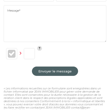
Message*
Envoyer le message
« Les informations recueillies sur ce formulaire sont enregistrées dans un
fichier informatisé par JEAN IMMOBILIER pour gérer votre demande de
contact. Elles sont conservées pour la durée nécessaire à la gestion de la
relation client dans le respect des prescriptions légales applicables et sont
destinées à nos conseillers Conformément à la loi « informatique et libertés
», vous pouvez exercer votre droit d'accès aux données vous concernant et
les faire rectifier en contactant JEAN IMMOBILIER contact@jean-