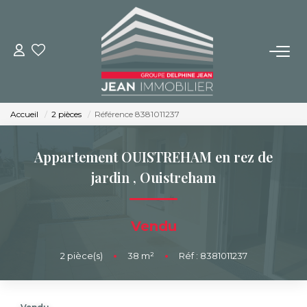
NOS BIENS
Achat
Accueil
2 pièces
Référence 8381011237
Location
Immobilier Neuf
Appartement OUISTREHAM en rez de
jardin
,
Ouistreham
BUREAUX ET COMMERCES
Vendu
IMMOBILIER NEUF
2
pièce(s)
•
38
m²
•
Réf : 8381011237
NOS SERVICES