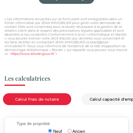
« Les informations recueillies sur ce formulaire sont enregistrées dans un
fichier informatisé par JEAN IMMOBILIER pour gérer votre demande de
contact. Elles sont conservées pour la durée nécessaire à la gestion de la
relation client dans le respect des prescriptions légales applicables et sont
destinées à nos conseillers Conformément à la loi « informatique et libertés
», vous pouvez exercer votre droit d'accès aux données vous concernant et
les faire rectifier en contactant JEAN IMMOBILIER contact@jean-
immobilier.fr. Nous vous informons de l'existence de la liste d'opposition au
démarchage téléphonique « Bloctel », sur laquelle vous pouvez vous inscrire
ici :
https://www.bloctel.gouv.fr/
»
Les calculatrices
Calcul Frais de notaire
Calcul capacité d'em