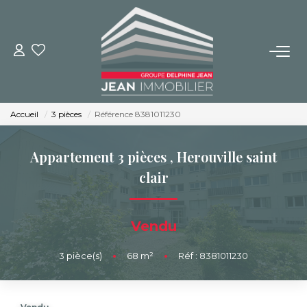
NOS BIENS
Achat
Accueil
3 pièces
Référence 8381011230
Location
Immobilier Neuf
Appartement 3 pièces
,
Herouville saint
clair
BUREAUX ET COMMERCES
Vendu
IMMOBILIER NEUF
3
pièce(s)
•
68
m²
•
Réf : 8381011230
NOS SERVICES