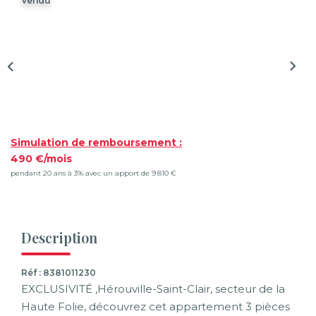
Vendu
Syndic De Copropriété
Gestion Locative
NOS AGENCES
Qui Sommes-Nous ?
Actualités
Simulation de remboursement :
490 €/mois
pendant 20 ans à 3% avec un apport de 9 810 €
CONTACT
ACCÈS CLIENTS
Description
Réf : 8381011230
EXCLUSIVITÉ ,Hérouville-Saint-Clair, secteur de la
Haute Folie, découvrez cet appartement 3 pièces