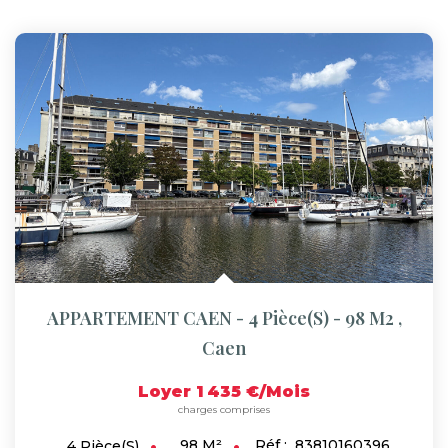
APPARTEMENT CAEN - 4 Pièce(s) - 98 M2
,
Caen
Loyer 1 435 €/mois
charges comprises
98
M²
Réf :
83810160396
4
Pièce(s)