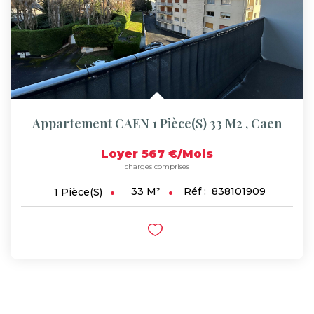
Appartement CAEN 1 Pièce(s) 33 M2
,
Caen
Loyer 567 €/mois
charges comprises
33
M²
Réf :
838101909
1
Pièce(s)