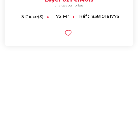
charges comprises
72
M²
Réf :
83810161775
3
Pièce(s)