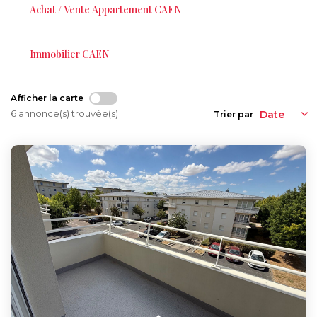
Syndic De Copropriété
Achat / Vente Appartement CAEN
Gestion Locative
Immobilier CAEN
NOS AGENCES
Afficher la carte
Qui Sommes-Nous ?
6 annonce(s) trouvée(s)
Trier par
Actualités
CONTACT
ACCÈS CLIENTS