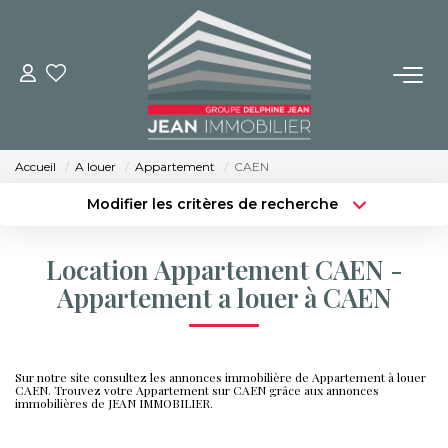
NOS BIENS
Achat
Accueil
A louer
Appartement
CAEN
Location
Modifier les critères de recherche
Immobilier Neuf
Type de transaction
Localisation
Acheter
Localisation
Location Appartement CAEN -
Type de bien
BUREAUX ET COMMERCES
Sélectionnez...
Surface min
Appartement a louer à CAEN
Budget max
Plus de critères
IMMOBILIER NEUF
Sur notre site consultez les annonces immobilière de Appartement à louer
Créer une alerte
CAEN. Trouvez votre Appartement sur CAEN grâce aux annonces
immobilières de JEAN IMMOBILIER.
NOS SERVICES