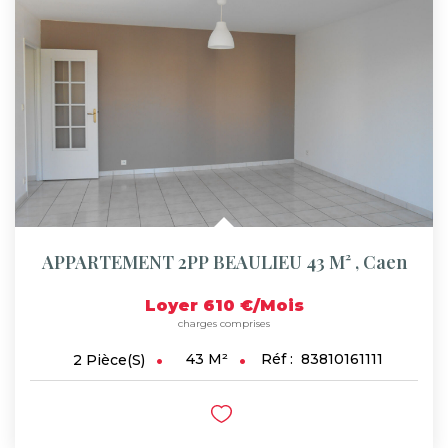
APPARTEMENT 2PP BEAULIEU 43 M²
,
Caen
Loyer 610 €/mois
charges comprises
43
M²
Réf :
83810161111
2
Pièce(s)