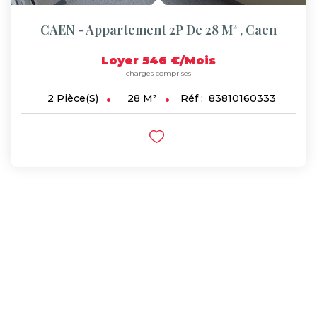
CAEN - Appartement 2P De 28 M²
,
Caen
Loyer 546 €/mois
charges comprises
28
M²
Réf :
83810160333
2
Pièce(s)