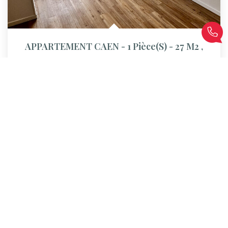
APPARTEMENT CAEN - 1 Pièce(s) - 27 M2
,
Caen
Loyer 645 €/mois
charges comprises
27
M²
Réf :
83810161027
1
Pièce(s)