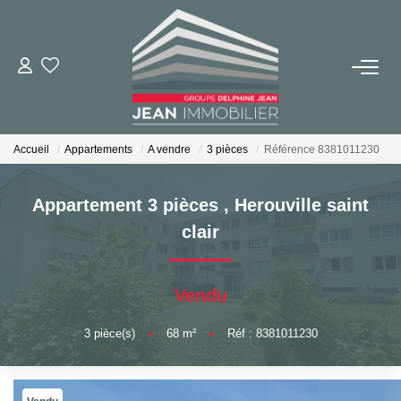
NOS BIENS
Achat
Accueil
Appartements
A vendre
3 pièces
Référence 8381011230
Location
Immobilier Neuf
Appartement 3 pièces
,
Herouville saint
clair
BUREAUX ET COMMERCES
Vendu
IMMOBILIER NEUF
3
pièce(s)
•
68
m²
•
Réf : 8381011230
NOS SERVICES
Syndic De Copropriété