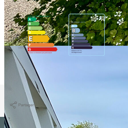
Montant estimé des dépenses annuelles d'énergie pour un
usage standard entre 1470€ et 2050€. indexées aux années
2021,2022 et 2023 (abonnement compris).
Imprimer
Partager
Calculer mon budget