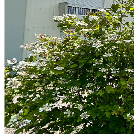
deuxième et dernier étage .
Il comporte : un salon de 20 m² avec accès balcon , une
cuisine indépendante , 2 chambres, une salle de bains et un
WC.
Une cave complète ce bien .
Proche du tram, un arrêt de bus se situe également à deux
minutes de l'appartement.
Il est à vendre pour la somme de 98 100 €. Les honoraires
sont à la charge du vendeur.
Les photos 3,4,5 et 6 sont générées par IA.
Les classes énergétique et climatique sont respectivement
notées E ( 279 kWh/m² annuels) et B (9 Kg CO2/m²/an).
Les informations sur les risques auxquels ce bien est
exposé sont disponibles sur le site www.georisques.gouv.fr
Nos honoraires
Nous contacter
Diagnostics énergétiques