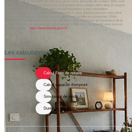
informatisé par JEAN IMMOBILIER pour gérer votre demande de contact. Elles sont
conservées pour la durée nécessaire à la gestion de la relation client dans le respect
des prescriptions légales applicables et sont destinées à nos conseillers
Conformément à la loi « informatique et libertés », vous pouvez exercer votre droit
d'accès aux données vous concernant et les faire rectifier en contactant JEAN
IMMOBILIER contact@jean-immobilier.fr. Nous vous informons de l'existence de la
liste d'opposition au démarchage téléphonique « Bloctel », sur laquelle vous pouvez
vous inscrire ici :
https://www.bloctel.gouv.fr/
»
Les calculatrices
Calcul Frais de notaire
Calcul capacité d'emprunt
Simulateur de crédit
Durée de remboursements