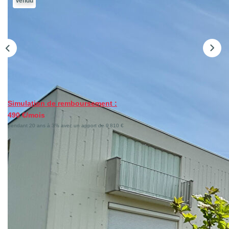
Vendu
Gestion Locative
NOS AGENCES
Qui Sommes-Nous ?
Actualités
Simulation de remboursement :
490 €/mois
CONTACT
pendant 20 ans à 3% avec un apport de 9 810 €
ACCÈS CLIENTS
Description
Réf : 8381011230
EXCLUSIVITÉ ,Hérouville-Saint-Clair, secteur de la Haute
Folie, découvrez cet appartement 3 pièces de 68 m² au