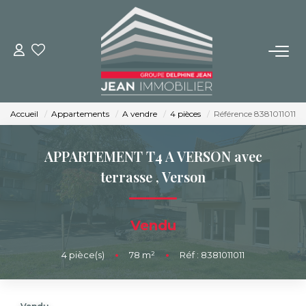
NOS BIENS
Achat
Accueil
Appartements
A vendre
4 pièces
Référence 8381011011
Location
Immobilier Neuf
APPARTEMENT T4 A VERSON avec
terrasse
,
Verson
BUREAUX ET COMMERCES
Vendu
IMMOBILIER NEUF
4
pièce(s)
•
78
m²
•
Réf : 8381011011
NOS SERVICES