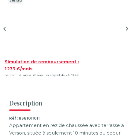
Vendu
Syndic De Copropriété
Gestion Locative
NOS AGENCES
Qui Sommes-Nous ?
Actualités
Simulation de remboursement :
1 233 €/mois
pendant 20 ans à 3% avec un apport de 24 700 €
CONTACT
ACCÈS CLIENTS
Description
Réf : 8381011011
Appartement en rez de chaussée avec terrasse à
Verson, située à seulement 10 minutes du coeur