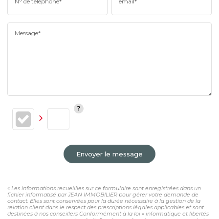
N° de téléphone*
email*
Message*
Envoyer le message
« Les informations recueillies sur ce formulaire sont enregistrées dans un
fichier informatisé par JEAN IMMOBILIER pour gérer votre demande de
contact. Elles sont conservées pour la durée nécessaire à la gestion de la
relation client dans le respect des prescriptions légales applicables et sont
destinées à nos conseillers Conformément à la loi « informatique et libertés