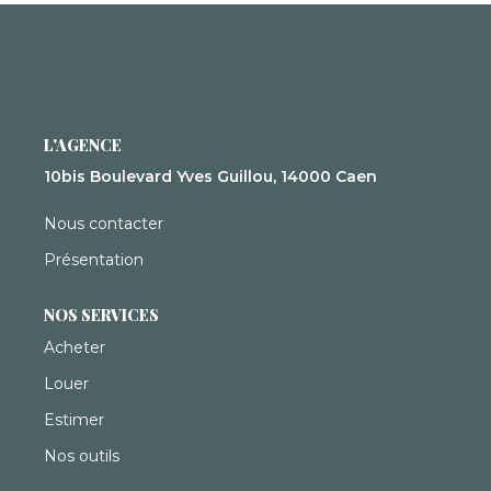
Syndic De Copropriété
Gestion Locative
NOS AGENCES
L'AGENCE
Qui Sommes-Nous ?
10bis Boulevard Yves Guillou, 14000 Caen
Actualités
Nous contacter
Présentation
CONTACT
NOS SERVICES
Acheter
ACCÈS CLIENTS
Louer
Estimer
Nos outils