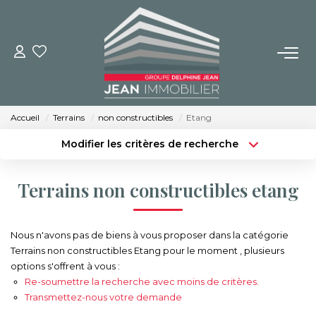
NOS BIENS
Achat
Accueil
Terrains
non constructibles
Etang
Location
Modifier les critères de recherche
Immobilier Neuf
Type de transaction
Localisation
Acheter
Localisation
Terrains non constructibles etang
Type de bien
BUREAUX ET COMMERCES
Sélectionnez...
Surface min
Nous n'avons pas de biens à vous proposer dans la catégorie
Budget max
Plus de critères
IMMOBILIER NEUF
Terrains non constructibles Etang pour le moment , plusieurs
options s'offrent à vous :
Créer une alerte
Re-soumettre la recherche avec moins de critères.
NOS SERVICES
Transmettez-nous votre demande