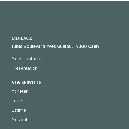
Syndic De Copropriété
Gestion Locative
NOS AGENCES
L'AGENCE
Qui Sommes-Nous ?
10bis Boulevard Yves Guillou, 14000 Caen
Actualités
Nous contacter
Présentation
CONTACT
NOS SERVICES
Acheter
ACCÈS CLIENTS
Louer
Estimer
Nos outils