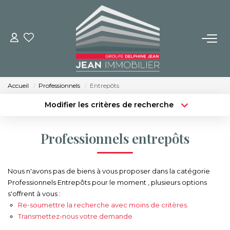
NOS BIENS
Achat
Accueil
Professionnels
Entrepôts
Location
Modifier les critères de recherche
Immobilier Neuf
Type de transaction
Localisation
Acheter
Localisation
Professionnels entrepôts
Type de bien
BUREAUX ET COMMERCES
Sélectionnez...
Surface min
Nous n'avons pas de biens à vous proposer dans la catégorie
Budget max
Plus de critères
IMMOBILIER NEUF
Professionnels Entrepôts pour le moment , plusieurs options
s'offrent à vous :
Créer une alerte
Re-soumettre la recherche avec moins de critères.
NOS SERVICES
Transmettez-nous votre demande