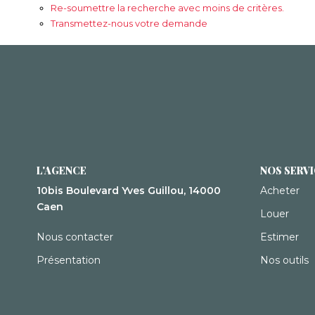
Re-soumettre la recherche avec moins de critères.
Transmettez-nous votre demande
L'AGENCE
NOS SERV
10bis Boulevard Yves Guillou, 14000
Acheter
Caen
Louer
Nous contacter
Estimer
Présentation
Nos outils