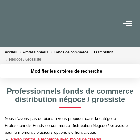
NOS BIENS
Achat
Accueil
Professionnels
Fonds de commerce
Distribution
Location
Négoce / Grossiste
Immobilier Neuf
Modifier les critères de recherche
Localisation
Type de transaction
Surface min
BUREAUX ET COMMERCES
Professionnels fonds de commerce
Type de bien
distribution négoce / grossiste
Plus de critères
Budget max
IMMOBILIER NEUF
Créer une alerte
Nous n'avons pas de biens à vous proposer dans la catégorie
NOS SERVICES
Professionnels Fonds de commerce Distribution Négoce / Grossiste
pour le moment , plusieurs options s'offrent à vous :
Syndic De Copropriété
Re-soumettre la recherche avec moins de critères.