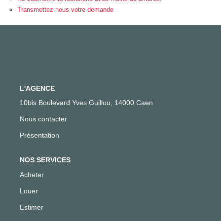
Transmettez-nous votre demande
Gestion Locative
NOS AGENCES
Qui Sommes-Nous ?
Actualités
L'AGENCE
10bis Boulevard Yves Guillou, 14000 Caen
Nous contacter
CONTACT
Présentation
ACCÈS CLIENTS
NOS SERVICES
Acheter
Louer
Estimer