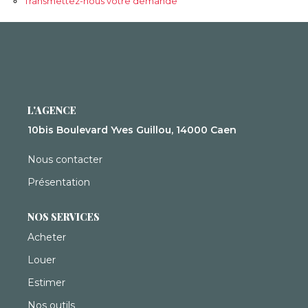
Transmettez-nous votre demande
Syndic De Copropriété
Gestion Locative
NOS AGENCES
Qui Sommes-Nous ?
L'AGENCE
10bis Boulevard Yves Guillou, 14000 Caen
Actualités
Nous contacter
CONTACT
Présentation
NOS SERVICES
ACCÈS CLIENTS
Acheter
Louer
Estimer
Nos outils