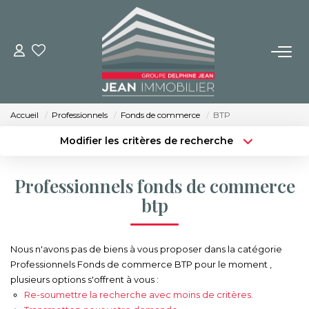
NOS BIENS
Achat
Accueil
Professionnels
Fonds de commerce
BTP
Location
Modifier les critères de recherche
Immobilier Neuf
Type de transaction
Localisation
Acheter
Localisation
Professionnels fonds de commerce
Type de bien
BUREAUX ET COMMERCES
Sélectionnez...
Surface min
btp
Budget max
Plus de critères
IMMOBILIER NEUF
Nous n'avons pas de biens à vous proposer dans la catégorie
Professionnels Fonds de commerce BTP pour le moment ,
Créer une alerte
NOS SERVICES
plusieurs options s'offrent à vous :
Re-soumettre la recherche avec moins de critères.