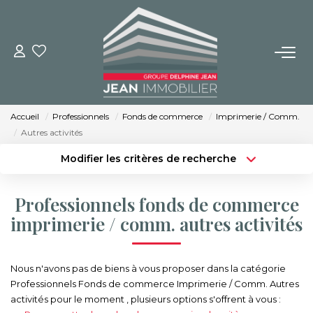
NOS BIENS
Achat
Accueil
Professionnels
Fonds de commerce
Imprimerie / Comm.
Location
Autres activités
Immobilier Neuf
Modifier les critères de recherche
Type de transaction
Localisation
Acheter
Localisation
Professionnels fonds de commerce
BUREAUX ET COMMERCES
Type de bien
Sélectionnez...
Surface min
imprimerie / comm. autres activités
IMMOBILIER NEUF
Budget max
Plus de critères
Nous n'avons pas de biens à vous proposer dans la catégorie
NOS SERVICES
Professionnels Fonds de commerce Imprimerie / Comm. Autres
Créer une alerte
activités pour le moment , plusieurs options s'offrent à vous :