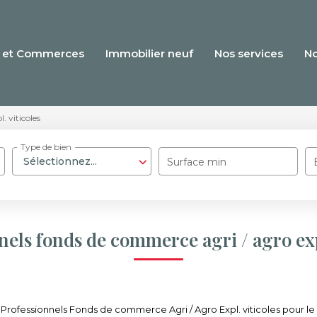
 et Commerces
Immobilier neuf
Nos services
N
l. viticoles
Type de bien
Sélectionnez...
Surface min
nels fonds de commerce agri / agro expl
rofessionnels Fonds de commerce Agri / Agro Expl. viticoles pour le m