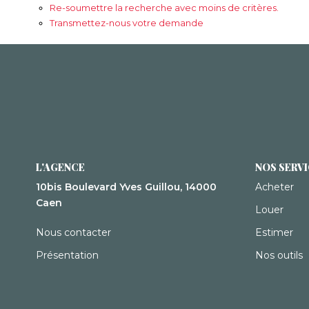
Re-soumettre la recherche avec moins de critères.
Transmettez-nous votre demande
L'AGENCE
NOS SERV
10bis Boulevard Yves Guillou, 14000
Acheter
Caen
Louer
Nous contacter
Estimer
Présentation
Nos outils