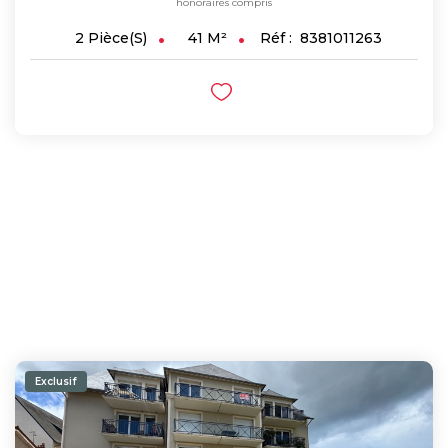
honoraires compris
41
M²
Réf :
8381011263
2
Pièce(s)
Exclusif