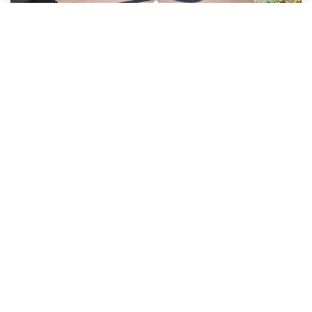
Appartement T2 Caen GARDIN Avec Balcon
,
Caen
212 000 €
honoraires compris
43
M²
Réf :
8381011249
2
Pièce(s)