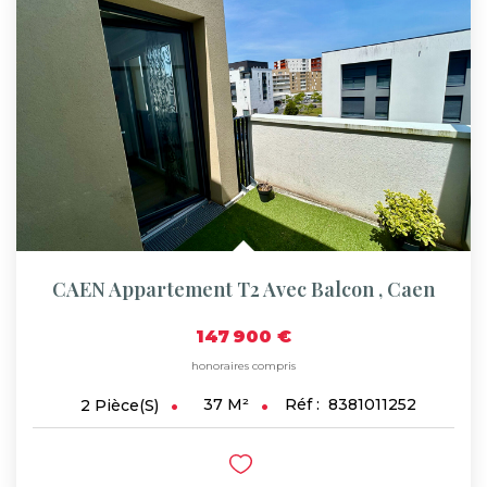
CAEN Appartement T2 Avec Balcon
,
Caen
147 900 €
honoraires compris
37
M²
Réf :
8381011252
2
Pièce(s)