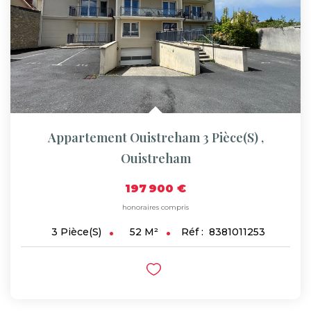
Appartement Ouistreham 3 Pièce(s)
,
Ouistreham
197 900 €
honoraires compris
52
M²
Réf :
8381011253
3
Pièce(s)