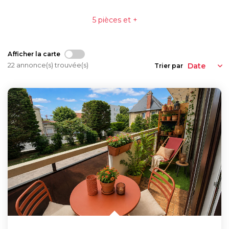
Syndic De Copropriété
5 pièces et +
Gestion Locative
Afficher la carte
NOS AGENCES
22 annonce(s) trouvée(s)
Trier par
Qui Sommes-Nous ?
Actualités
CONTACT
ACCÈS CLIENTS