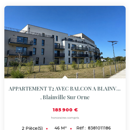
APPARTEMENT T2 AVEC BALCON A BLAINVILLE SUR ORNE
,
Blainville Sur Orne
185 900 €
honoraires compris
46
M²
Réf :
8381011186
2
Pièce(s)