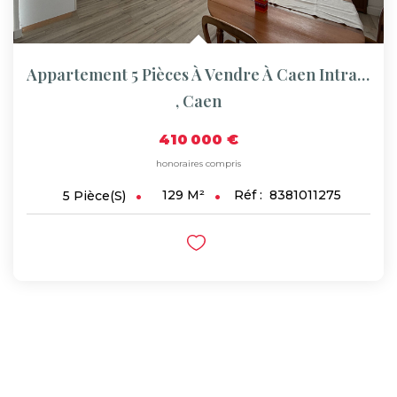
Appartement 5 Pièces À Vendre À Caen Intra-Muros - Dernier...
,
Caen
410 000 €
honoraires compris
129
M²
Réf :
8381011275
5
Pièce(s)