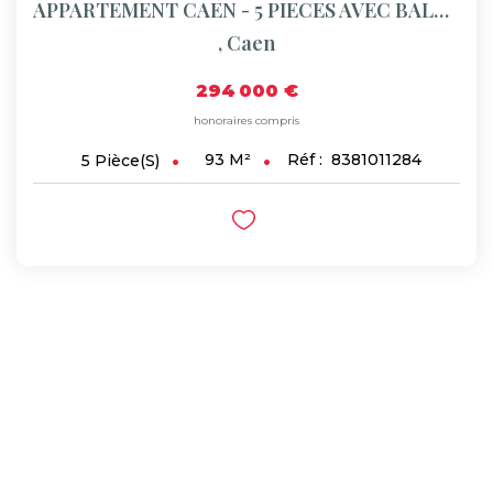
APPARTEMENT CAEN - 5 PIECES AVEC BALCON SUD
,
Caen
294 000 €
honoraires compris
93
M²
Réf :
8381011284
5
Pièce(s)