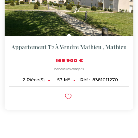
Appartement T2 À Vendre Mathieu
,
Mathieu
169 900 €
honoraires compris
53
M²
Réf :
8381011270
2
Pièce(s)