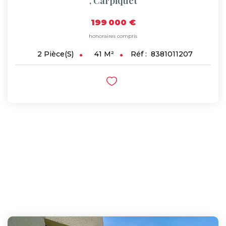
,
Carpiquet
199 000 €
honoraires compris
41
M²
Réf :
8381011207
2
Pièce(s)