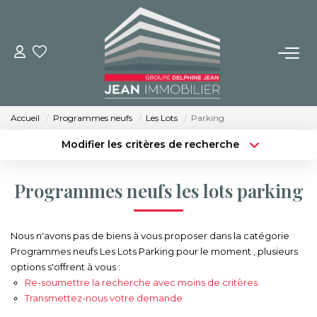
NOS BIENS
Achat
Accueil
Programmes neufs
Les Lots
Parking
Location
Modifier les critères de recherche
Immobilier Neuf
Type de transaction
Localisation
Acheter
Localisation
Programmes neufs les lots parking
Type de bien
BUREAUX ET COMMERCES
Sélectionnez...
Surface min
Nous n'avons pas de biens à vous proposer dans la catégorie
Budget max
Plus de critères
IMMOBILIER NEUF
Programmes neufs Les Lots Parking pour le moment , plusieurs
options s'offrent à vous :
Créer une alerte
Re-soumettre la recherche avec moins de critères.
NOS SERVICES
Transmettez-nous votre demande