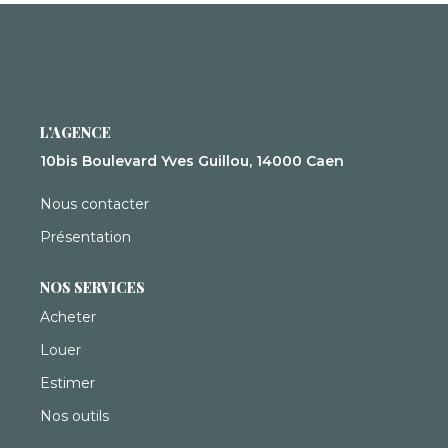
Syndic De Copropriété
Gestion Locative
NOS AGENCES
L'AGENCE
Qui Sommes-Nous ?
10bis Boulevard Yves Guillou, 14000 Caen
Actualités
Nous contacter
Présentation
CONTACT
NOS SERVICES
Acheter
ACCÈS CLIENTS
Louer
Estimer
Nos outils