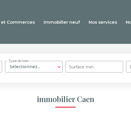
 et Commerces
Immobilier neuf
Nos services
N
Type de bien
Sélectionnez...
Surface min
immobilier Caen