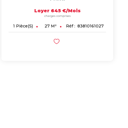
Loyer 645 €/mois
charges comprises
27
M²
Réf :
83810161027
1
Pièce(s)