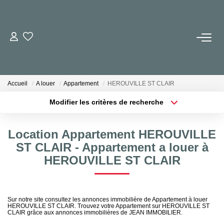
NOS BIENS
Achat
Accueil
A louer
Appartement
HEROUVILLE ST CLAIR
Location
Modifier les critères de recherche
Immobilier Neuf
Localisation
Type de transaction
Surface min
Location Appartement HEROUVILLE
Type de bien
BUREAUX ET COMMERCES
ST CLAIR - Appartement a louer à
Plus de critères
Budget max
HEROUVILLE ST CLAIR
IMMOBILIER NEUF
Créer une alerte
NOS SERVICES
Sur notre site consultez les annonces immobilière de Appartement à louer
HEROUVILLE ST CLAIR. Trouvez votre Appartement sur HEROUVILLE ST
CLAIR grâce aux annonces immobilières de JEAN IMMOBILIER.
Syndic De Copropriété