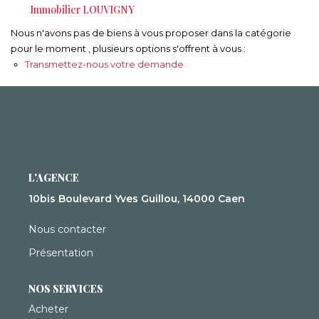
Syndic De Copropriété
Immobilier LOUVIGNY
Gestion Locative
Nous n'avons pas de biens à vous proposer dans la catégorie
pour le moment , plusieurs options s'offrent à vous :
Transmettez-nous votre demande
NOS AGENCES
Qui Sommes-Nous ?
Actualités
L'AGENCE
CONTACT
10bis Boulevard Yves Guillou, 14000 Caen
Nous contacter
ACCÈS CLIENTS
Présentation
NOS SERVICES
Acheter