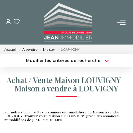
NOS BIENS
Achat
Accueil
A vendre
Maison
LOUVIGNY
Location
Modifier les critères de recherche
Immobilier Neuf
Type de transaction
Localisation
Acheter
Localisation
Achat / Vente Maison LOUVIGNY -
Type de bien
BUREAUX ET COMMERCES
Sélectionnez...
Surface min
Maison a vendre à LOUVIGNY
Budget max
Plus de critères
IMMOBILIER NEUF
Sur notre site consultez les annonces immobilière de Maison à vendre
Créer une alerte
LOUVIGNY. Trouvez votre Maison sur LOUVIGNY grâce aux annonces
immobilières de JEAN IMMOBILIER.
NOS SERVICES