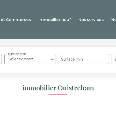
 et Commerces
Immobilier neuf
Nos services
N
Type de bien
Sélectionnez...
Surface min
immobilier Ouistreham