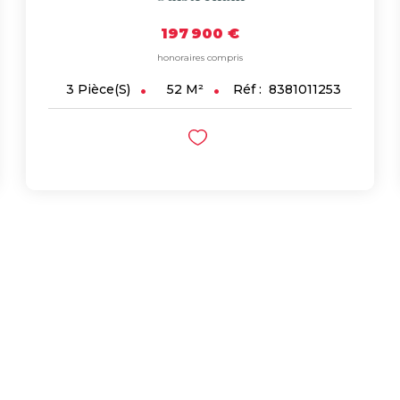
197 900 €
honoraires compris
52
M²
Réf :
8381011253
3
Pièce(s)