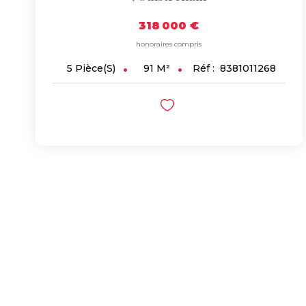
318 000 €
honoraires compris
91
M²
Réf :
8381011268
5
Pièce(s)