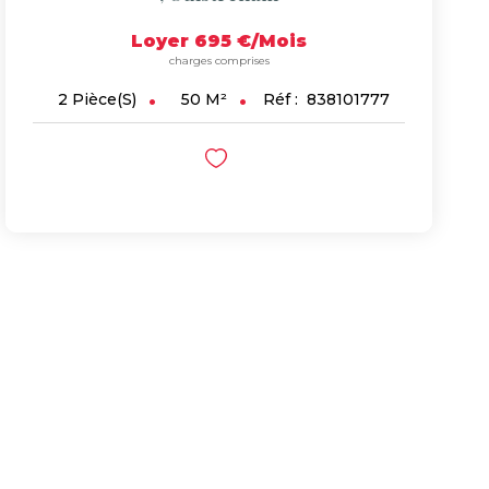
Loyer 695 €/mois
charges comprises
50
M²
Réf :
838101777
2
Pièce(s)